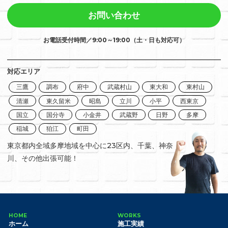
お問い合わせ
お電話受付時間／9:00～19:00（土・日も対応可）
対応エリア
三鷹
調布
府中
武蔵村山
東大和
東村山
清瀬
東久留米
昭島
立川
小平
西東京
国立
国分寺
小金井
武蔵野
日野
多摩
稲城
狛江
町田
東京都内全域多摩地域を中心に23区内、千葉、神奈
川、その他出張可能！
HOME
WORKS
ホーム
施工実績